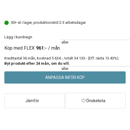
50+ st i lager, produktionstid 2-3 arbetsdagar
Lägg i kundvagn
eller
Köp med FLEX
961:-
/ mån.
Kreditavtal
36
mån, kostnad
5 634:-
, totalt
34 133:-
(Eff. ränta
13.43
%).
Byt produkt efter
24
mån, om du vill.
eller
ANPASSA INFÖR KÖP
Jämför
Önskelista