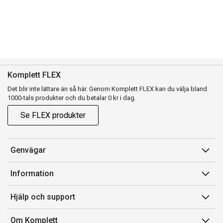
Komplett FLEX
Det blir inte lättare än så här. Genom Komplett FLEX kan du välja bland
1000-tals produkter och du betalar 0 kr i dag.
Se FLEX produkter
Genvägar
Konto
Information
Orderhistorik
Försäljningsvillkor
Hjälp och support
Presentkort
Medlemsvillkor for Komplett Club
Kontakta oss
Komplett Club
Om Komplett