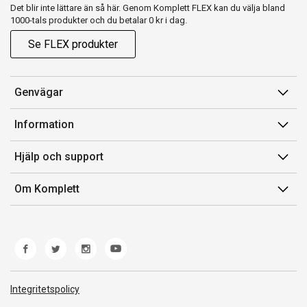
Det blir inte lättare än så här. Genom Komplett FLEX kan du välja bland
1000-tals produkter och du betalar 0 kr i dag.
Se FLEX produkter
Genvägar
Konto
Information
Orderhistorik
Försäljningsvillkor
Hjälp och support
Presentkort
Medlemsvillkor for Komplett Club
Kontakta oss
Komplett Club
Om Komplett
Lediga tjänster
Kundservice
Om oss
Märke/producent
Ångerrätt
Miljöarbete
Produkthjälp och retur
Whistleblowing
Felsökning och guider
Norwegian Transparency Act
Integritetspolicy
Frakt och leverans