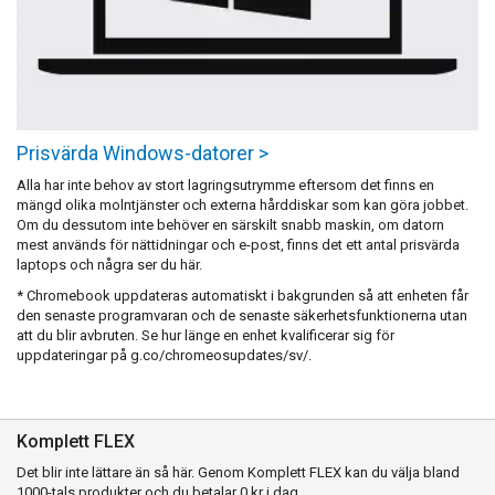
Prisvärda Windows-datorer >
Alla har inte behov av stort lagringsutrymme eftersom det finns en
mängd olika molntjänster och externa hårddiskar som kan göra jobbet.
Om du dessutom inte behöver en särskilt snabb maskin, om datorn
mest används för nättidningar och e-post, finns det ett antal prisvärda
laptops och några ser du här.
* Chromebook uppdateras automatiskt i bakgrunden så att enheten får
den senaste programvaran och de senaste säkerhetsfunktionerna utan
att du blir avbruten. Se hur länge en enhet kvalificerar sig för
uppdateringar på g.co/chromeosupdates/sv/.
Komplett FLEX
Det blir inte lättare än så här. Genom Komplett FLEX kan du välja bland
1000-tals produkter och du betalar 0 kr i dag.